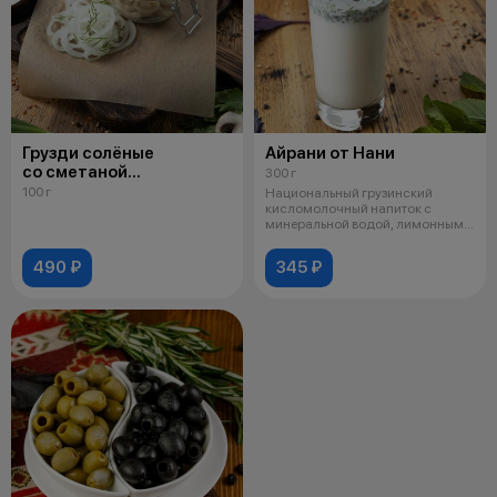
Грузди солёные
Айрани от Нани
со сметаной
300 г
и маринованным луком
100 г
Национальный грузинский
кисломолочный напиток с
минеральной водой, лимонным
фрешем, сочной
490 ₽
345 ₽