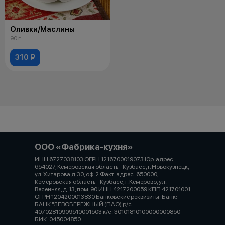
Оливки/Маслины
90 г
310 ₽
ООО «Фабрика-кухня»
ИНН 6727038103 ОГРН 1216700019073 Юр. адрес:
654027, Кемеровская область - Кузбасс, г. Новокузнецк,
ул. Хитарова д.30, оф. 2 Факт. адрес: 650000,
Кемеровская область - Кузбасс, г. Кемерово, ул.
Весенняя, д. 13, пом. 90 ИНН 4217200059 КПП 421701001
ОГРН 1204200013830 Банковские реквизиты: Банк:
БАНК "ЛЕВОБЕРЕЖНЫЙ (ПАО) р/с:
40702810909510001503 к/с: 30101810100000000850
БИК: 045004850