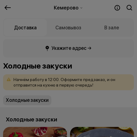
Кемерово
Доставка
Самовывоз
В зале
Укажите адрес →
Холодные закуски
Начнём
работу
в
12:00.
Оформите
предзаказ,
и
он
отправится
на
кухню
в
первую
очередь!
Холодные закуски
Холодные закуски