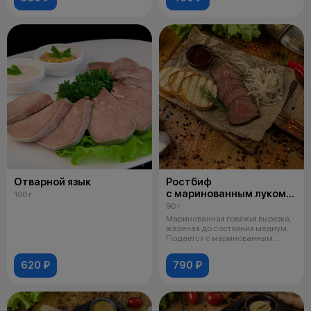
Отварной язык
Ростбиф
с маринованным луком
100 г
и фирменным соусом
90 г
Маринованная говяжья вырезка,
жареная до состояния медиум.
Подается с маринованным
луком,
620 ₽
790 ₽