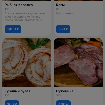
Рыбная тарелка
Казы
180 г
80 г
Лосось шеф-посола, масляная
Мясо конины
рыба холодного копчения,
лосось холодного копчения,
подается с
1490 ₽
550 ₽
Куриный рулет
Буженина
100 г
100 г
360 ₽
400 ₽