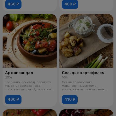
460 ₽
400 ₽
Аджапсандал
Сельдь с картофелем
250 г
100 г
Традиционное овощное рагу из
Сельдь алюторская с
тушенных баклажанов с
маринованным луком и
томатами, паприкой, репчатым
ароматным маслом из семян
луком, бол
подсолнуха. Подается с
460 ₽
410 ₽