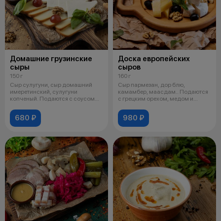
Домашние грузинские
Доска европейских
сыры
сыров
150 г
160 г
Сыр сулугуни, сыр домашний
Сыр пармезан, дор блю,
имеретинский, сулугуни
камамбер, маасдам.. Подаются
копченый. Подаются с соусом
с грецким орехом, медом и
ткемали.
виноградом
680 ₽
980 ₽