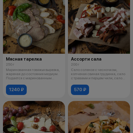
Мясная тарелка
Ассорти сала
250 г
200 г
Маринованная говяжья вырезка,
Сало соленое с чесночком,
жареная до состояния медиум.
копченая свиная грудинка, сало
Подается с маринованным
с травами и перцем чили, сало
луком,
вар
1240 ₽
570 ₽