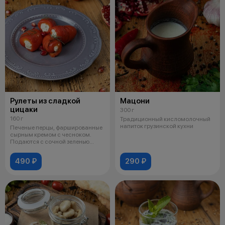
Рулеты из сладкой
Мацони
цицаки
300 г
160 г
Традиционный кисломолочный
напиток грузинской кухни
Печеные перцы, фаршированные
сырным кремом с чесноком.
Подаются с сочной зеленью
кинзы и з
490 ₽
290 ₽