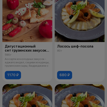
Дегустационный
Лосось шеф-посола
сет грузинских закусок
80 г
на 2-3 персоны
590 г
Ассорти из холодных закусок -
аджапсандал, сациви из курицы,
грузинские сыры, бадриджани с
1170 ₽
680 ₽