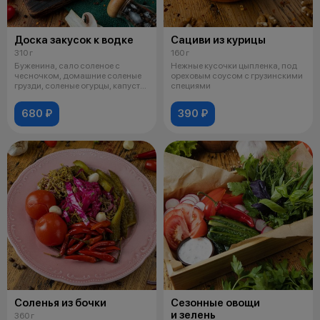
Доска закусок к водке
Сациви из курицы
310 г
160 г
Буженина, сало соленое с
Нежные кусочки цыпленка, под
чесночком, домашние соленые
ореховым соусом с грузинскими
грузди, соленые огурцы, капуста
специями
по-гу
680 ₽
390 ₽
Соленья из бочки
Сезонные овощи
и зелень
360 г