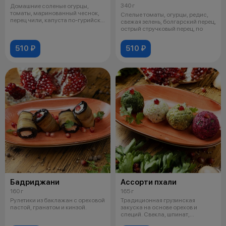
340 г
Домашние соленые огурцы,
томаты, маринованный чеснок,
Спелые томаты, огурцы, редис,
перец чили, капуста по-гурийски,
свежая зелень, болгарский перец,
джо
острый стручковый перец, по
510 ₽
510 ₽
Бадриджани
Ассорти пхали
160 г
165 г
Рулетики из баклажан с ореховой
Традиционная грузинская
пастой, гранатом и кинзой.
закуска на основе орехов и
специй. Свекла, шпинат,
стручковая фасо