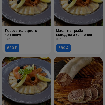
Лосось холодного
Масляная рыба
копчения
холодного копчения
80 г
80 г
680 ₽
680 ₽