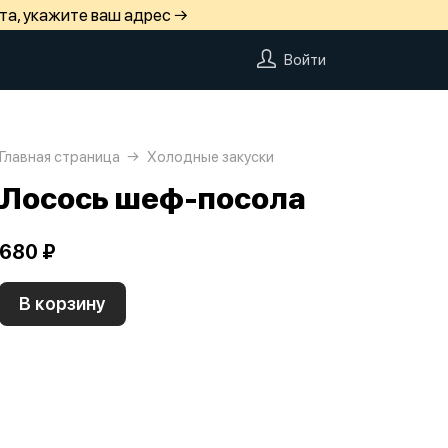
та, укажите ваш адрес →
Войти
Главная страница
Холодные закуски
Лосось шеф-посола
680 ₽
В корзину