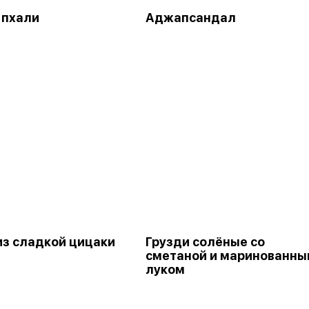
 пхали
Аджапсандал
из сладкой цицаки
Грузди солёные со
сметаной и маринованн
луком