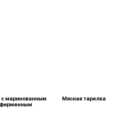
ы
 с маринованным
Мясная тарелка
 фирменным