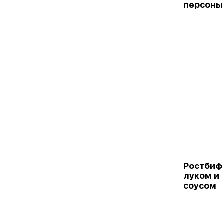
персон
Ростбиф
луком и
соусом