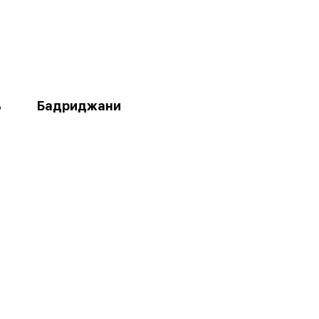
ь
Бадриджани