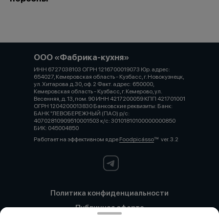
ООО «Фабрика-кухня»
ИНН 6727038103 ОГРН 1216700019073 Юр. адрес:
654027, Кемеровская область - Кузбасс, г. Новокузнецк,
ул. Хитарова д.30, оф. 2 Факт. адрес: 650000,
Кемеровская область - Кузбасс, г. Кемерово, ул.
Весенняя, д. 13, пом. 90 ИНН 4217200059 КПП 421701001
ОГРН 1204200013830 Банковские реквизиты: Банк:
БАНК "ЛЕВОБЕРЕЖНЫЙ (ПАО) р/с:
40702810909510001503 к/с: 30101810100000000850
БИК: 045004850
Работает на эффективном ядре
Foodpicásso
ver. 3.2
Политика конфиденциальности
Публичная оферта