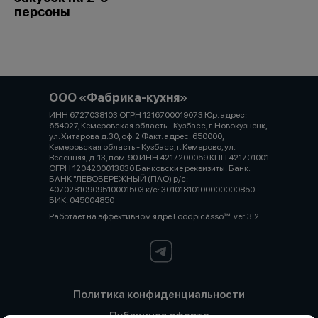
персоны
ООО «Фабрика-кухня»
ИНН 6727038103 ОГРН 1216700019073 Юр. адрес:
654027, Кемеровская область - Кузбасс, г. Новокузнецк,
ул. Хитарова д.30, оф. 2 Факт. адрес: 650000,
Кемеровская область - Кузбасс, г. Кемерово, ул.
Весенняя, д. 13, пом. 90 ИНН 4217200059 КПП 421701001
ОГРН 1204200013830 Банковские реквизиты: Банк:
БАНК "ЛЕВОБЕРЕЖНЫЙ (ПАО) р/с:
40702810909510001503 к/с: 30101810100000000850
БИК: 045004850
Работает на эффективном ядре
Foodpicásso
ver. 3.2
Политика конфиденциальности
Публичная оферта