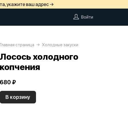
та, укажите ваш адрес →
Войти
Главная страница
Холодные закуски
Лосось холодного
копчения
680 ₽
В корзину