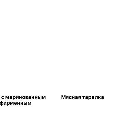
ы
 с маринованным
Мясная тарелка
 фирменным