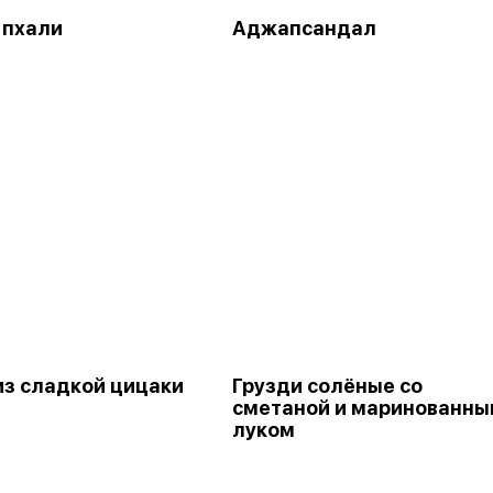
 пхали
Аджапсандал
из сладкой цицаки
Грузди солёные со
сметаной и маринованн
луком