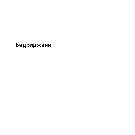
ь
Бадриджани