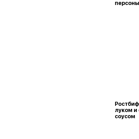
персон
Ростбиф
луком и
соусом