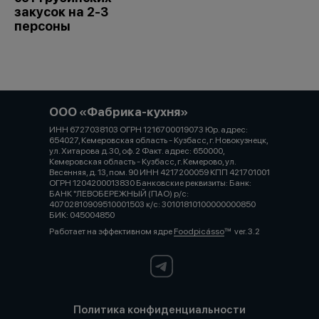
закусок на 2-3
персоны
ООО «Фабрика-кухня»
ИНН 6727038103 ОГРН 1216700019073 Юр. адрес:
654027, Кемеровская область - Кузбасс, г. Новокузнецк,
ул. Хитарова д.30, оф. 2 Факт. адрес: 650000,
Кемеровская область - Кузбасс, г. Кемерово, ул.
Весенняя, д. 13, пом. 90 ИНН 4217200059 КПП 421701001
ОГРН 1204200013830 Банковские реквизиты: Банк:
БАНК "ЛЕВОБЕРЕЖНЫЙ (ПАО) р/с:
40702810909510001503 к/с: 30101810100000000850
БИК: 045004850
Работает на эффективном ядре
Foodpicásso
ver. 3.2
Политика конфиденциальности