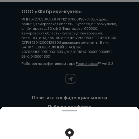
ООО «Фабрика-кухня»
ИНН 6727038103 ОГРН 1216700019073 Юр. адрес:
654027, Кемеровская область - Кузбасс, г. Новокузнецк,
ул. Хитарова д.30, оф. 2 Факт. адрес: 650000,
Кемеровская область - Кузбасс, г. Кемерово, ул.
Весенняя, д. 13, пом. 90 ИНН 4217200059 КПП 421701001
ОГРН 1204200013830 Банковские реквизиты: Банк:
БАНК "ЛЕВОБЕРЕЖНЫЙ (ПАО) р/с:
40702810909510001503 к/с: 30101810100000000850
БИК: 045004850
Работает на эффективном ядре
Foodpicásso
ver. 3.2
Политика конфиденциальности
Публичная оферта
Политика конфиденциальности
Новокузнецк
Политика конфиденциальности
Кемерово