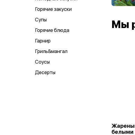
Горячие закуски
Супы
Мы 
Горячие блюда
Гарнир
Гриль&мангал
Соусы
Десерты
Жареный
белыми 