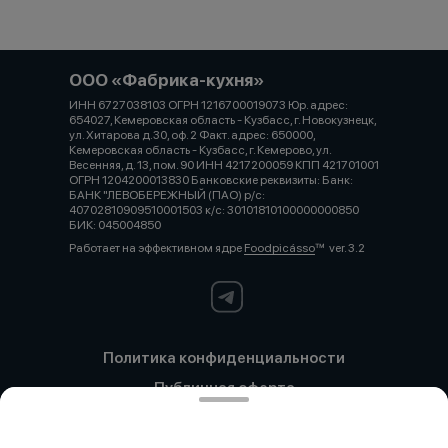
ООО «Фабрика-кухня»
ИНН 6727038103 ОГРН 1216700019073 Юр. адрес:
654027, Кемеровская область - Кузбасс, г. Новокузнецк,
ул. Хитарова д.30, оф. 2 Факт. адрес: 650000,
Кемеровская область - Кузбасс, г. Кемерово, ул.
Весенняя, д. 13, пом. 90 ИНН 4217200059 КПП 421701001
ОГРН 1204200013830 Банковские реквизиты: Банк:
БАНК "ЛЕВОБЕРЕЖНЫЙ (ПАО) р/с:
40702810909510001503 к/с: 30101810100000000850
БИК: 045004850
Работает на эффективном ядре
Foodpicásso
ver. 3.2
Политика конфиденциальности
Публичная оферта
Политика конфиденциальности
Новокузнецк