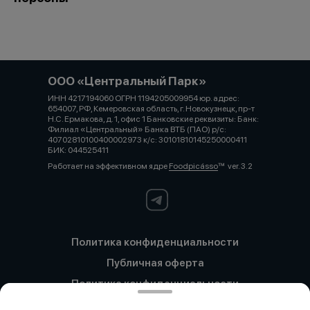
ООО «Центральный Парк»
ИНН 4217194060 ОГРН 1194205009954 юр. адрес:
654007, РФ, Кемеровская область, г. Новокузнецк, пр-т
Н.С. Ермакова, д. 1, офис 1 Банковские реквизиты: Банк:
Филиал «Центральный» Банка ВТБ (ПАО) р/с:
40702810100400002973 к/с: 30101810145250000411
БИК: 044525411
Работает на эффективном ядре
Foodpicásso
ver. 3.2
Политика конфиденциальности
Публичная оферта
Политика конфиденциальности
Новокузнецк