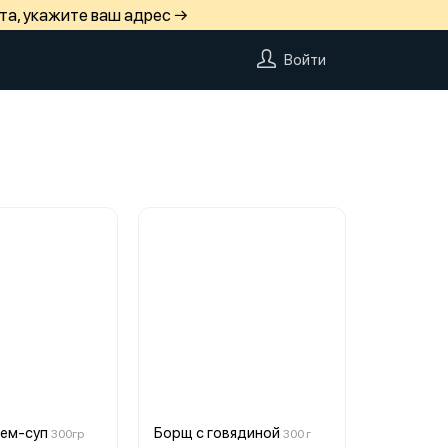
та, укажите ваш адрес →
Войти
ем-суп
Борщ с говядиной
300гр
300 г