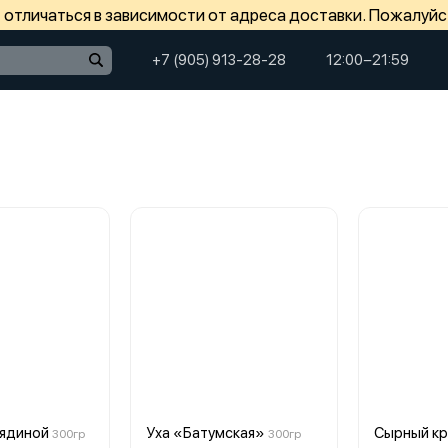
отличаться в зависимости от адреса доставки. Пожалуйс
+7 (905) 913-28-28
12:00−21:59
вядиной
Уха «Батумская»
Сырный кр
300гр
300гр