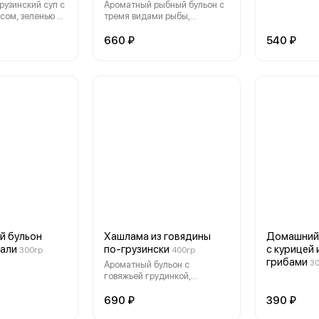
рузинский суп с
Ароматный рыбный бульон с
сом, зеленью и
тремя видами рыбы,
азскими
овощами и зеленью
660 ₽
540 ₽
й бульон
Хашлама из говядины
Домашний
кали
по-грузински
с курицей
300гр
400гр
грибами
3
Ароматный бульон с
говяжьей грудинкой,
репчатым луком,
картофелем, зеленью
690 ₽
390 ₽