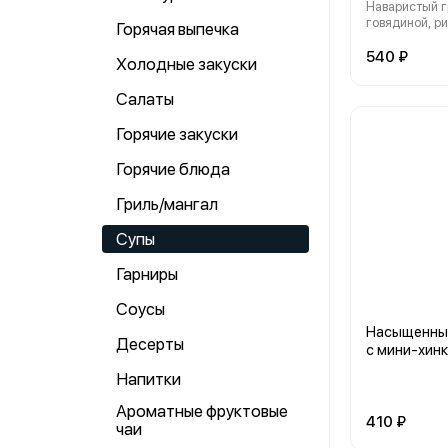
Наваристый г
говядиной, ри
Горячая выпечка
пряными кавк
специями
540 ₽
Холодные закуски
Салаты
Горячие закуски
Горячие блюда
Гриль/мангал
Супы
Гарниры
Соусы
Насыщенны
Десерты
с мини-хин
Напитки
Ароматные фруктовые
410 ₽
чаи