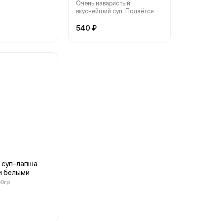
Очень наваристый
вкуснейший суп. Подаётся с
домашним солёным салом
540 ₽
 суп-лапша
 и белыми
00гр