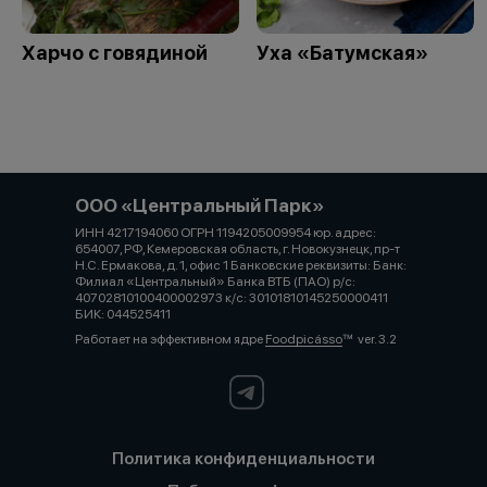
Харчо с говядиной
Уха «Батумская»
ООО «Центральный Парк»
ИНН 4217194060 ОГРН 1194205009954 юр. адрес:
654007, РФ, Кемеровская область, г. Новокузнецк, пр-т
Н.С. Ермакова, д. 1, офис 1 Банковские реквизиты: Банк:
Филиал «Центральный» Банка ВТБ (ПАО) р/с:
40702810100400002973 к/с: 30101810145250000411
БИК: 044525411
Работает на эффективном ядре
Foodpicásso
ver. 3.2
Политика конфиденциальности