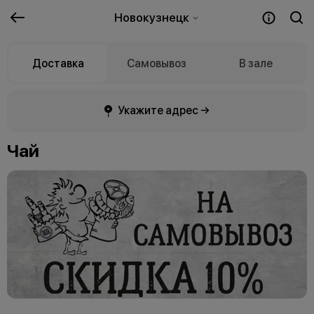
Новокузнецк
Доставка
Самовывоз
В зале
Укажите адрес →
Чай