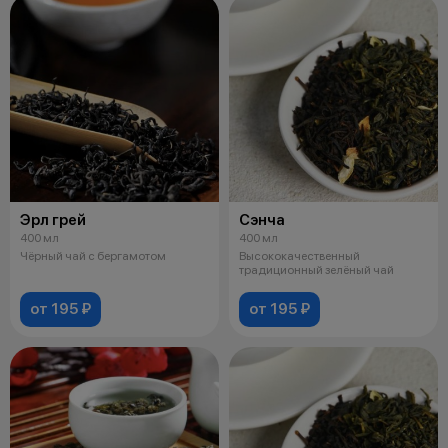
Эрл грей
Сэнча
400 мл
400 мл
Чёрный чай с бергамотом
Высококачественный
традиционный зелёный чай
от 195 ₽
от 195 ₽