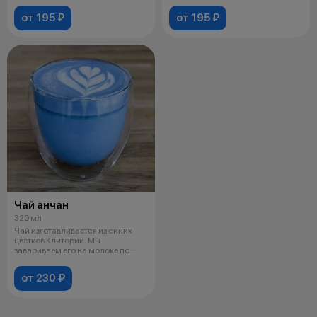
от 195 ₽
от 195 ₽
Чай анчан
320 мл
Чай изготавливается из синих
цветков Клитории. Мы
завариваем его на молоке по
технологии
от 230 ₽