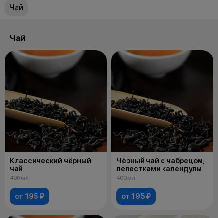
Чай
Чай
Классический чёрный
Чёрный чай с чабрецом,
чай
лепестками календулы
400 мл
400 мл
от 195 ₽
от 195 ₽