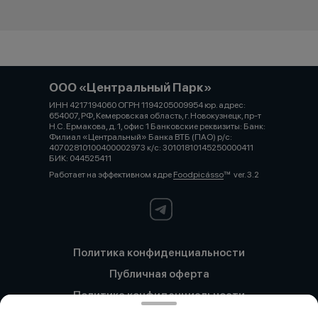
ООО «Центральный Парк»
ИНН 4217194060 ОГРН 1194205009954 юр. адрес:
654007, РФ, Кемеровская область, г. Новокузнецк, пр-т
Н.С. Ермакова, д. 1, офис 1 Банковские реквизиты: Банк:
Филиал «Центральный» Банка ВТБ (ПАО) р/с:
40702810100400002973 к/с: 30101810145250000411
БИК: 044525411
Работает на эффективном ядре
Foodpicásso
ver. 3.2
Политика конфиденциальности
Публичная оферта
Политика конфиденциальности
Новокузнецк