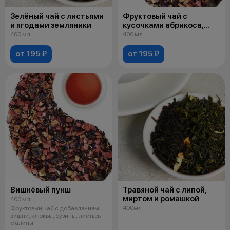
Зелёный чай с листьями
Фруктовый чай с
и ягодами земляники
кусочками абрикоса,
яблока, ананаса,
400 мл
400 мл
барбариса, шиповника
от 195 ₽
от 195 ₽
Вишнёвый пунш
Травяной чай с липой,
миртом и ромашкой
400 мл
400мл
Фруктовый чай с добавлением
вишни, клюквы, бузины, листьев
малины