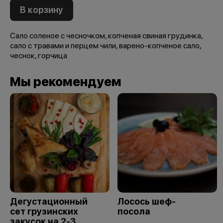
В корзину
Сало соленое с чесночком, копченая свиная грудинка,
сало с травами и перцем чили, варено-копченое сало,
чеснок, горчица
Мы рекомендуем
Дегустационный
Лосось шеф-
сет грузинских
посола
закусок на 2-3