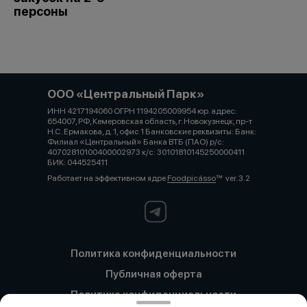
персоны
ООО «Центральный Парк»
ИНН 4217194060 ОГРН 1194205009954 юр. адрес:
654007, РФ, Кемеровская область, г. Новокузнецк, пр-т
Н.С. Ермакова, д. 1, офис 1 Банковские реквизиты: Банк:
Филиал «Центральный» Банка ВТБ (ПАО) р/с:
40702810100400002973 к/с: 30101810145250000411
БИК: 044525411
Работает на эффективном ядре
Foodpicásso
ver. 3.2
Политика конфиденциальности
Публичная оферта
Политика конфиденциальности