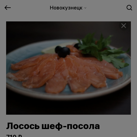
Новокузнецк
Лосось шеф-посола