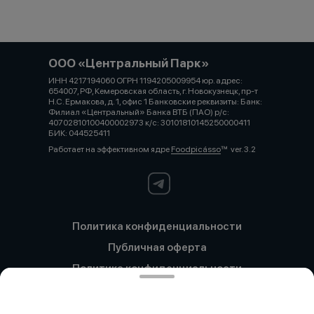
ООО «Центральный Парк»
ИНН 4217194060 ОГРН 1194205009954 юр. адрес:
654007, РФ, Кемеровская область, г. Новокузнецк, пр-т
Н.С. Ермакова, д. 1, офис 1 Банковские реквизиты: Банк:
Филиал «Центральный» Банка ВТБ (ПАО) р/с:
40702810100400002973 к/с: 30101810145250000411
БИК: 044525411
Работает на эффективном ядре
Foodpicásso
ver. 3.2
Политика конфиденциальности
Публичная оферта
Политика конфиденциальности
Новокузнецк
Политика конфиденциальности