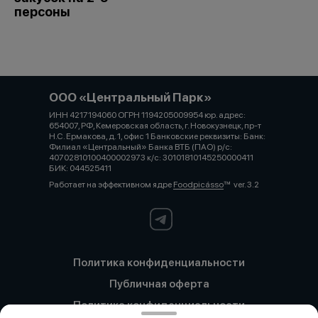
персоны
ООО «Центральный Парк»
ИНН 4217194060 ОГРН 1194205009954 юр. адрес:
654007, РФ, Кемеровская область, г. Новокузнецк, пр-т
Н.С. Ермакова, д. 1, офис 1 Банковские реквизиты: Банк:
Филиал «Центральный» Банка ВТБ (ПАО) р/с:
40702810100400002973 к/с: 30101810145250000411
БИК: 044525411
Работает на эффективном ядре
Foodpicásso
ver. 3.2
Политика конфиденциальности
Публичная оферта
Политика конфиденциальности