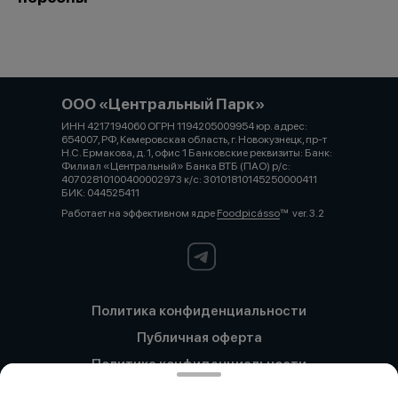
ООО «Центральный Парк»
ИНН 4217194060 ОГРН 1194205009954 юр. адрес:
654007, РФ, Кемеровская область, г. Новокузнецк, пр-т
Н.С. Ермакова, д. 1, офис 1 Банковские реквизиты: Банк:
Филиал «Центральный» Банка ВТБ (ПАО) р/с:
40702810100400002973 к/с: 30101810145250000411
БИК: 044525411
Работает на эффективном ядре
Foodpicásso
ver. 3.2
Политика конфиденциальности
Публичная оферта
Политика конфиденциальности
Новокузнецк