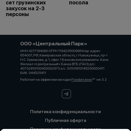
сет грузинских
посола
закусок на 2-3
персоны
ООО «Центральный Парк»
ИНН 4217194060 ОГРН 1194205009954 юр. адрес:
654007, РФ, Кемеровская область, г. Новокузнецк, пр-т
Н.С. Ермакова, д. 1, офис 1 Банковские реквизиты: Банк:
Филиал «Центральный» Банка ВТБ (ПАО) р/с:
40702810100400002973 к/с: 30101810145250000411
БИК: 044525411
Работает на эффективном ядре
Foodpicásso
ver. 3.2
Политика конфиденциальности
Публичная оферта
Политика конфиденциальности