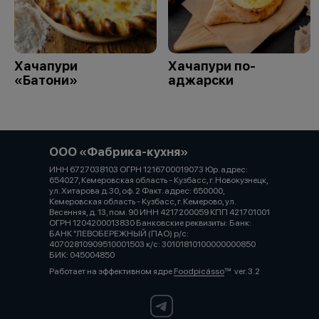
Хачапури
Хачапури по-
«Батони»
аджарски
ООО «Фабрика-кухня»
ИНН 6727038103 ОГРН 1216700019073 Юр. адрес:
654027, Кемеровская область - Кузбасс, г. Новокузнецк,
ул. Хитарова д.30, оф. 2 Факт. адрес: 650000,
Кемеровская область - Кузбасс, г. Кемерово, ул.
Весенняя, д. 13, пом. 90 ИНН 4217200059 КПП 421701001
ОГРН 1204200013830 Банковские реквизиты: Банк:
БАНК "ЛЕВОБЕРЕЖНЫЙ (ПАО) р/с:
40702810909510001503 к/с: 30101810100000000850
БИК: 045004850
Работает на эффективном ядре
Foodpicásso
ver. 3.2