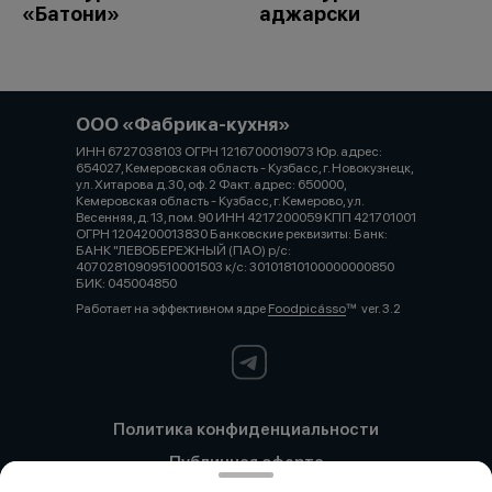
«Батони»
аджарски
ООО «Фабрика-кухня»
ИНН 6727038103 ОГРН 1216700019073 Юр. адрес:
654027, Кемеровская область - Кузбасс, г. Новокузнецк,
ул. Хитарова д.30, оф. 2 Факт. адрес: 650000,
Кемеровская область - Кузбасс, г. Кемерово, ул.
Весенняя, д. 13, пом. 90 ИНН 4217200059 КПП 421701001
ОГРН 1204200013830 Банковские реквизиты: Банк:
БАНК "ЛЕВОБЕРЕЖНЫЙ (ПАО) р/с:
40702810909510001503 к/с: 30101810100000000850
БИК: 045004850
Работает на эффективном ядре
Foodpicásso
ver. 3.2
Политика конфиденциальности
Публичная оферта