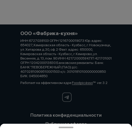
ООО «Фабрика-кухня»
ИНН 6727038103 ОГРН 1216700019073 Юр. адрес:
654027, Кемеровская область - Кузбасс, г. Новокузнецк,
ул. Хитарова д.30, оф. 2 Факт. адрес: 650000,
Кемеровская область - Кузбасс, г. Кемерово, ул.
Весенняя, д. 13, пом. 90 ИНН 4217200059 КПП 421701001
ОГРН 1204200013830 Банковские реквизиты: Банк:
БАНК "ЛЕВОБЕРЕЖНЫЙ (ПАО) р/с:
40702810909510001503 к/с: 30101810100000000850
БИК: 045004850
Работает на эффективном ядре
Foodpicásso
ver. 3.2
Политика конфиденциальности
Публичная оферта