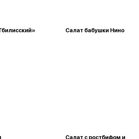
Тбилисский»
Салат бабушки Нино
и
Салат с ростбифом и