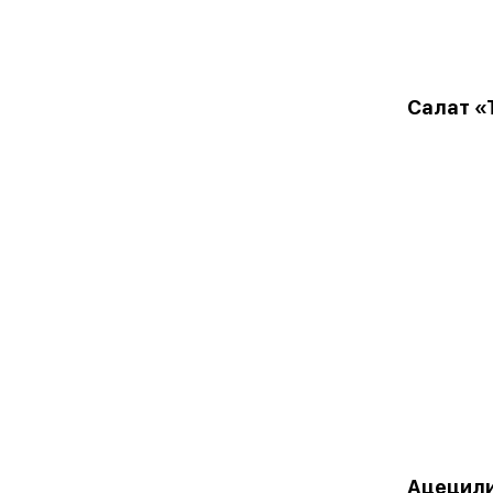
Салат «
Ацецил