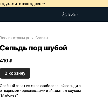
та, укажите ваш адрес →
Войти
Главная страница
Салаты
Сельдь под шубой
410 ₽
В корзину
Слоёный салат из филе слабосоленой сельди с
отварными корнеплодами и яйцом под соусом
"Майонез".