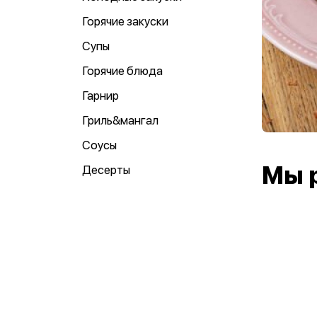
Горячие закуски
Супы
Горячие блюда
Гарнир
Гриль&мангал
Соусы
Мы 
Десерты