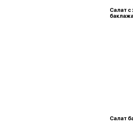
Салат с
баклаж
Салат б