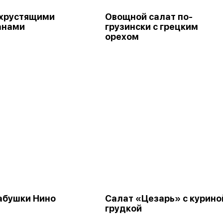
 хрустящими
Овощной салат по-
анами
грузински с грецким
орехом
абушки Нино
Салат «Цезарь» с курино
грудкой