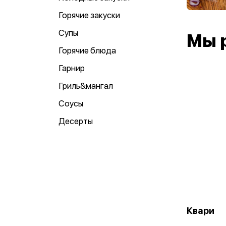
Горячие закуски
Супы
Мы 
Горячие блюда
Гарнир
Гриль&мангал
Соусы
Десерты
Квари