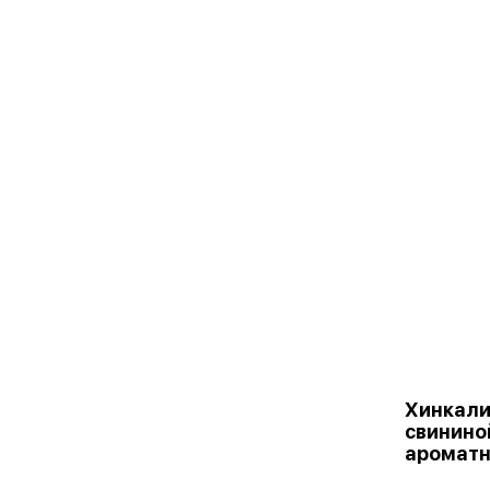
Хинкали
свинино
ароматн