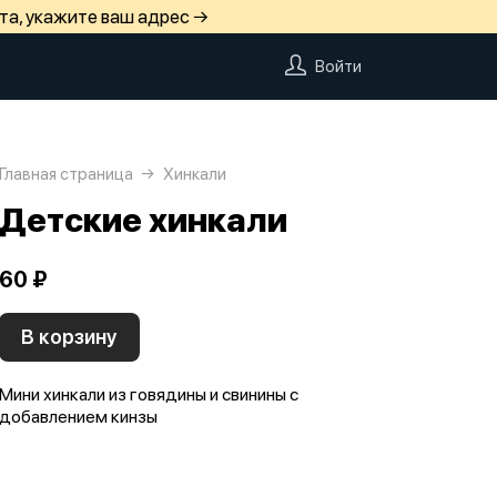
та, укажите ваш адрес →
Войти
Главная страница
Хинкали
Детские хинкали
60 ₽
В корзину
Мини хинкали из говядины и свинины с
добавлением кинзы