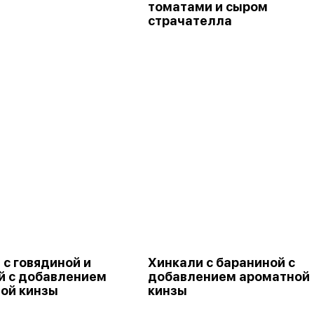
томатами и сыром
страчателла
 с говядиной и
Хинкали с бараниной с
й с добавлением
добавлением ароматной
ой кинзы
кинзы