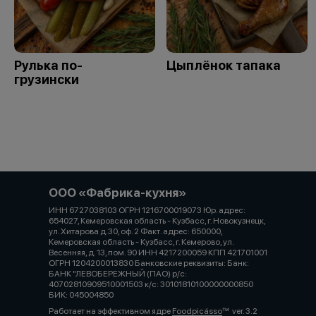
Рулька по-
Цыплёнок тапака
грузински
ООО «Фабрика-кухня»
ИНН 6727038103 ОГРН 1216700019073 Юр. адрес:
654027, Кемеровская область - Кузбасс, г. Новокузнецк,
ул. Хитарова д.30, оф. 2 Факт. адрес: 650000,
Кемеровская область - Кузбасс, г. Кемерово, ул.
Весенняя, д. 13, пом. 90 ИНН 4217200059 КПП 421701001
ОГРН 1204200013830 Банковские реквизиты: Банк:
БАНК "ЛЕВОБЕРЕЖНЫЙ (ПАО) р/с:
40702810909510001503 к/с: 30101810100000000850
БИК: 045004850
Работает на эффективном ядре
Foodpicásso
ver. 3.2