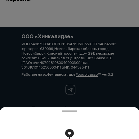
ООО «Хинкалидзе»
ИНН 5406799841 ОГРН 1195476061065 КПП 540645001
юр. адрес: 630099, Новосибирская область, город
Новосибирск, Красный проспект, дом 29 Банковские
реквизиты: Банк: Филиал «Центральный» Банка ВТБ
(ПАО) р/с: 40702810800400003094 к/с:
30101810145250000411 БИК: 044525411
Работает на эффективном ядре
Foodpicásso
ver. 3.2
Политика конфиденциальности
Публичная оферта
Политика конфиденциальности
Новокузнецк