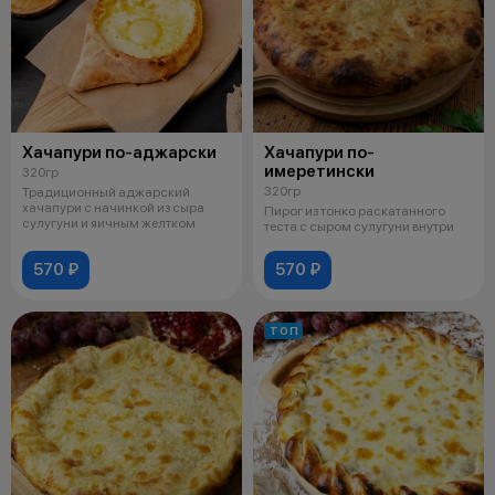
Хачапури по-аджарски
Хачапури по-
имеретински
320гр
320гр
Традиционный аджарский
хачапури с начинкой из сыра
Пирог из тонко раскатанного
сулугуни и яичным желтком
теста с сыром сулугуни внутри
570 ₽
570 ₽
ТОП