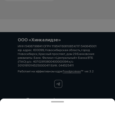
ООО «Хинкалидзе»
ИНН 5406799841 ОГРН 1195476061065 КПП 540645001
юр. адрес: 630099, Новосибирская область, город
Новосибирск, Красный проспект, дом 29 Банковские
реквизиты: Банк: Филиал «Центральный» Банка ВТБ
(ПАО) р/с: 40702810800400003094 к/с:
30101810145250000411 БИК: 044525411
Работает на эффективном ядре
Foodpicásso
ver. 3.2
Политика конфиденциальности
Публичная оферта