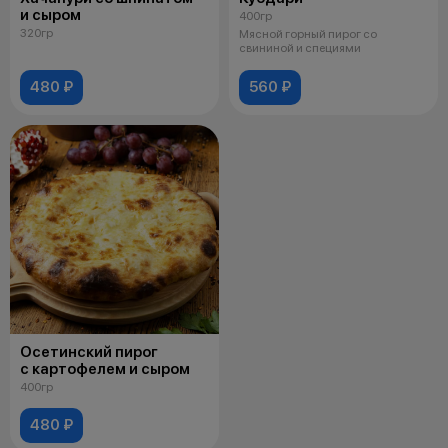
и сыром
400гр
320гр
Мясной горный пирог со
свининой и специями
480 ₽
560 ₽
Осетинский пирог
с картофелем и сыром
400гр
480 ₽