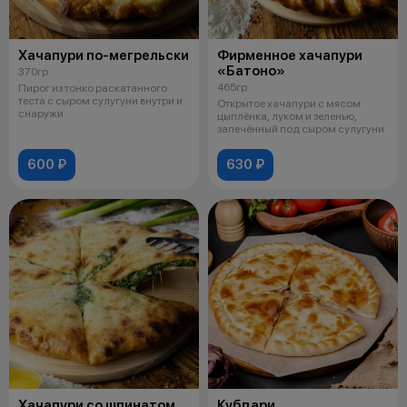
Хачапури по-мегрельски
Фирменное хачапури
«Батоно»
370гр
465гр
Пирог из тонко раскатанного
теста с сыром сулугуни внутри и
Открытое хачапури с мясом
снаружи
цыплёнка, луком и зеленью,
запечённый под сыром сулугуни
600 ₽
630 ₽
Хачапури со шпинатом
Кубдари