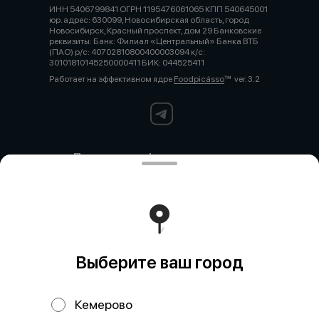
ИНН 5406799841 ОГРН 1195476061065 КПП 540645001
юр. адрес: 630099, Новосибирская область, город
Новосибирск, Красный проспект, дом 29 Банковские
реквизиты: Банк: Филиал «Центральный» Банка ВТБ
(ПАО) р/с: 40702810800400003094 к/с:
30101810145250000411 БИК: 044525411
Работает на эффективном ядре
Foodpicásso
ver. 3.2
Политика конфиденциальности
Публичная оферта
Политика конфиденциальности
Новокузнецк
Политика конфиденциальности
Кемерово
Выберите ваш город
Политика конфиденциальности
Красный Проспект
Кемерово