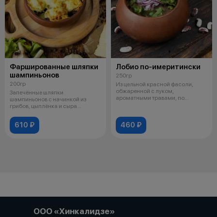
Фаршированные шляпки
Лобио по-имеритински
шампиньонов
250гр
200гр
Из цельной красной фасоли,
обжаренной с луком,
Запечённые шляпки
ароматными травами, по
шампиньонов с начинкой из
традиционному грузин
грибов, цыплёнка и сыра
сулугуни
610 ₽
460 ₽
ООО «Хинкалидзе»