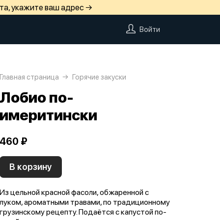
та, укажите ваш адрес →
Войти
Главная страница
Горячие закуски
Лобио по-
имеритински
460 ₽
В корзину
Из цельной красной фасоли, обжаренной с
луком, ароматными травами, по традиционному
грузинскому рецепту. Подаётся с капустой по-