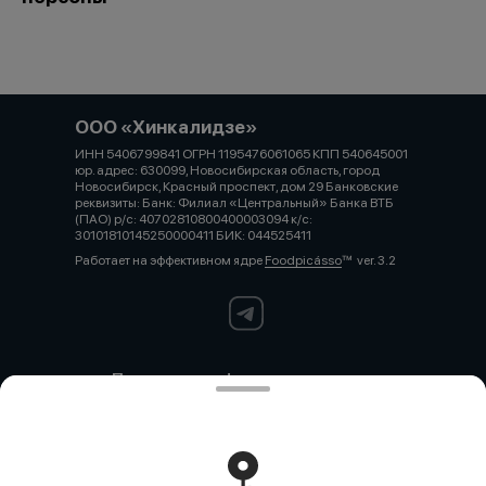
ООО «Хинкалидзе»
ИНН 5406799841 ОГРН 1195476061065 КПП 540645001
юр. адрес: 630099, Новосибирская область, город
Новосибирск, Красный проспект, дом 29 Банковские
реквизиты: Банк: Филиал «Центральный» Банка ВТБ
(ПАО) р/с: 40702810800400003094 к/с:
30101810145250000411 БИК: 044525411
Работает на эффективном ядре
Foodpicásso
ver. 3.2
Политика конфиденциальности
Публичная оферта
Политика конфиденциальности
Новокузнецк