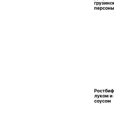
грузинск
персон
Ростбиф
луком и
соусом