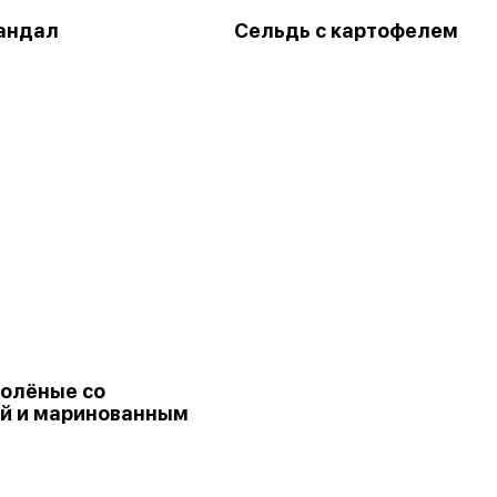
андал
Сельдь с картофелем
солёные со
й и маринованным