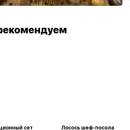
рекомендуем
ционный сет
Лосось шеф-посола