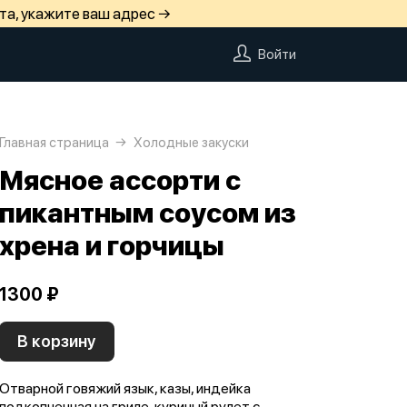
та, укажите ваш адрес →
Войти
Главная страница
Холодные закуски
Мясное ассорти с
пикантным соусом из
хрена и горчицы
1300 ₽
В корзину
Отварной говяжий язык, казы, индейка
подкопченная на гриле, куриный рулет с