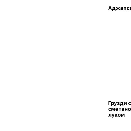
Аджапс
Грузди 
сметано
луком