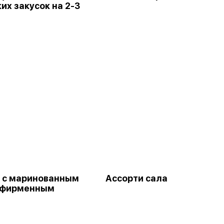
их закусок на 2-3
ы
 с маринованным
Ассорти сала
 фирменным