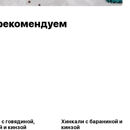
рекомендуем
 с говядиной,
Хинкали с бараниной и
й и кинзой
кинзой