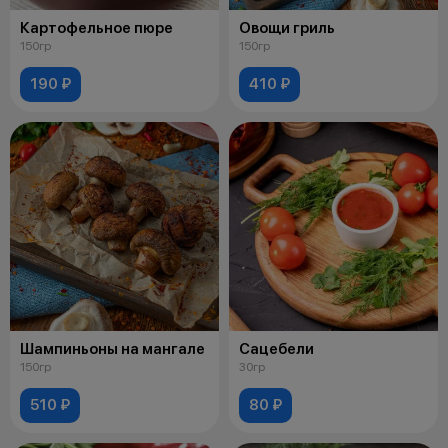
Картофельное пюре
Овощи гриль
150гр
150гр
190 ₽
410 ₽
Шампиньоны на мангале
Сацебели
150гр
30гр
510 ₽
80 ₽