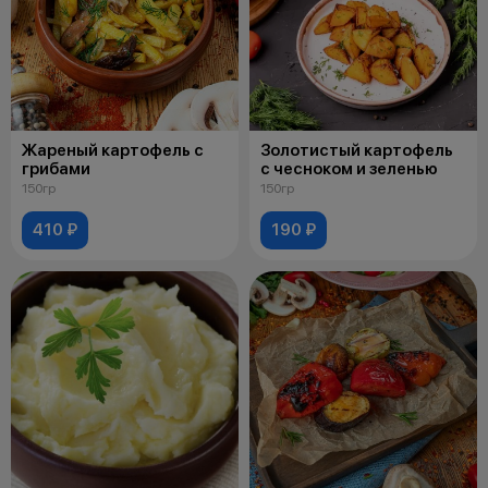
Жареный картофель с
Золотистый картофель
грибами
с чесноком и зеленью
150гр
150гр
410 ₽
190 ₽