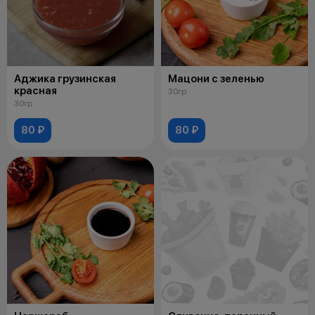
Аджика грузинская
Мацони с зеленью
красная
30гр
30гр
80 ₽
80 ₽