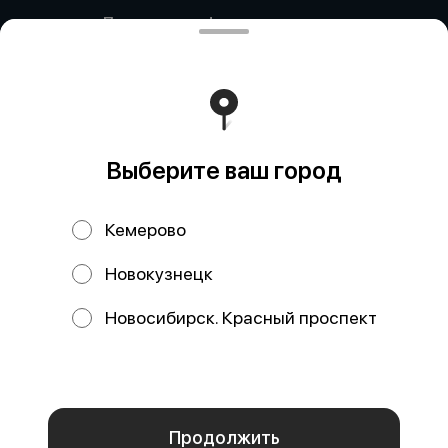
Политика конфиденциальности
Публичная оферта
Политика конфиденциальности
Новокузнецк
Политика конфиденциальности
Кемерово
Выберите ваш город
Политика конфиденциальности
Красный Проспект
Кемерово
Новокузнецк
Акции, скидки, кэшбэк − в нашем приложении!
Новосибирск. Красный проспект
Мы используем куки.
Пользуясь сайтом, вы даёте согласие на
обработку файлов cookie вашего браузера и использование
аналитических сервисов согласно нашей
политике
конфиденциальности
.