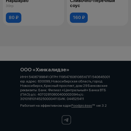
Наршараб
Сливочно-перечный
соус
30гр
80 ₽
160 ₽
ООО «Хинкалидзе»
ИНН 5406799841 ОГРН 1195476061065 КПП 540645001
юр. адрес: 630099, Новосибирская область, город
Новосибирск, Красный проспект, дом 29 Банковские
реквизиты: Банк: Филиал «Центральный» Банка ВТБ
(ПАО) р/с: 40702810800400003094 к/с:
30101810145250000411 БИК: 044525411
Работает на эффективном ядре
Foodpicásso
ver. 3.2