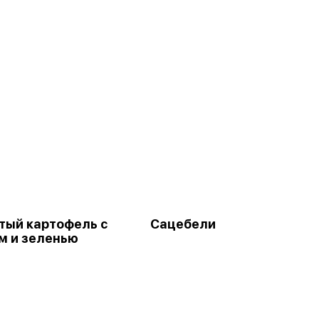
тый картофель с
Сацебели
м и зеленью