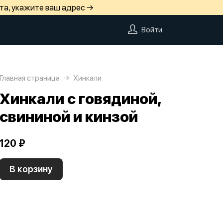
та, укажите ваш адрес →
Войти
Главная страница
Хинкали
Хинкали с говядиной,
свининой и кинзой
120 ₽
В корзину