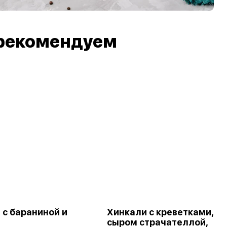
рекомендуем
 с бараниной и
Хинкали с креветками,
сыром страчателлой,