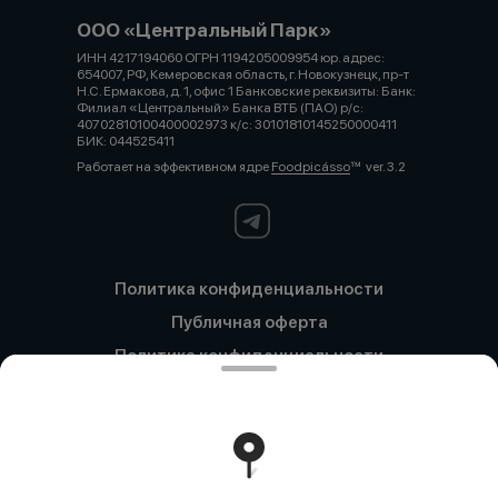
ООО «Центральный Парк»
ИНН 4217194060 ОГРН 1194205009954 юр. адрес:
654007, РФ, Кемеровская область, г. Новокузнецк, пр-т
Н.С. Ермакова, д. 1, офис 1 Банковские реквизиты: Банк:
Филиал «Центральный» Банка ВТБ (ПАО) р/с:
40702810100400002973 к/с: 30101810145250000411
БИК: 044525411
Работает на эффективном ядре
Foodpicásso
ver. 3.2
Политика конфиденциальности
Публичная оферта
Политика конфиденциальности
Новокузнецк
Политика конфиденциальности
Кемерово
Политика конфиденциальности
Красный Проспект