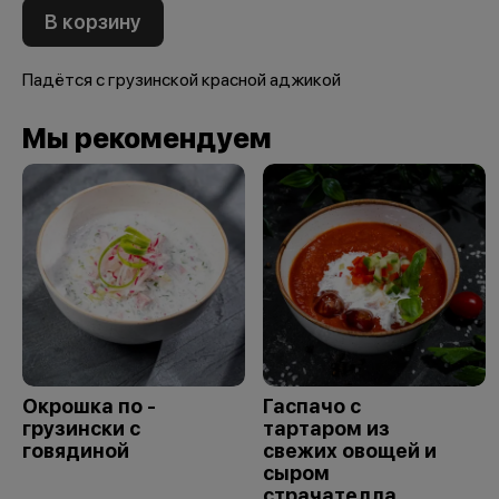
В корзину
Падётся с грузинской красной аджикой
Мы рекомендуем
Окрошка по -
Гаспачо с
грузински с
тартаром из
говядиной
свежих овощей и
сыром
страчателла