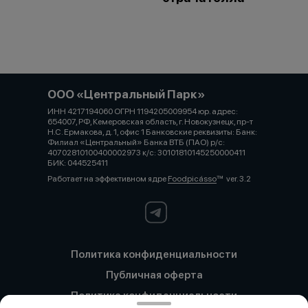
ООО «Центральный Парк»
ИНН 4217194060 ОГРН 1194205009954 юр. адрес:
654007, РФ, Кемеровская область, г. Новокузнецк, пр-т
Н.С. Ермакова, д. 1, офис 1 Банковские реквизиты: Банк:
Филиал «Центральный» Банка ВТБ (ПАО) р/с:
40702810100400002973 к/с: 30101810145250000411
БИК: 044525411
Работает на эффективном ядре
Foodpicásso
ver. 3.2
Политика конфиденциальности
Публичная оферта
Политика конфиденциальности