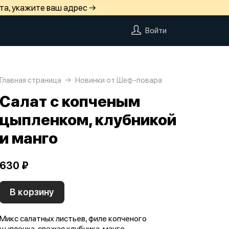
та, укажите ваш адрес →
Войти
Главная страница
Новинки от Шеф-повара
Салат с копченым
цыпленком, клубникой
и манго
630 ₽
В корзину
Микс салатных листьев, филе копченого
цыпленка, свежая клубника, манго