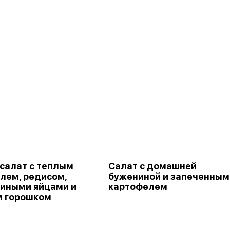
салат с теплым
Салат с домашней
лем, редисом,
бужениной и запеченным
иными яйцами и
картофелем
 горошком