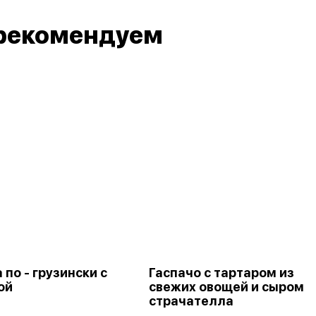
рекомендуем
по - грузински с
Гаспачо с тартаром из
ой
свежих овощей и сыром
страчателла