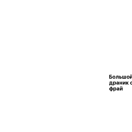
Большой
драник 
фрай