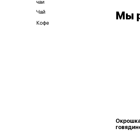
чаи
Чай
Мы 
Кофе
Окрошка 
говядин