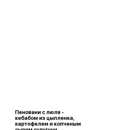
Пеновани с люля -
кебабом из цыпленка,
картофелем и копченым
сыром сулугуни