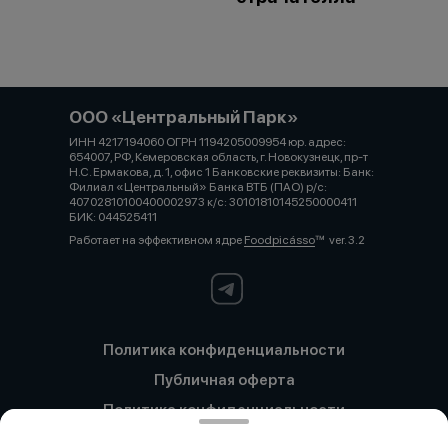
ООО «Центральный Парк»
ИНН 4217194060 ОГРН 1194205009954 юр. адрес:
654007, РФ, Кемеровская область, г. Новокузнецк, пр-т
Н.С. Ермакова, д. 1, офис 1 Банковские реквизиты: Банк:
Филиал «Центральный» Банка ВТБ (ПАО) р/с:
40702810100400002973 к/с: 30101810145250000411
БИК: 044525411
Работает на эффективном ядре
Foodpicásso
ver. 3.2
Политика конфиденциальности
Публичная оферта
Политика конфиденциальности
Новокузнецк