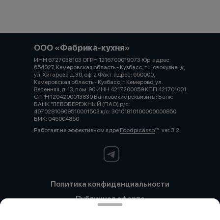
ООО «Фабрика-кухня»
ИНН 6727038103 ОГРН 1216700019073 Юр. адрес:
654027, Кемеровская область - Кузбасс, г. Новокузнецк,
ул. Хитарова д.30, оф. 2 Факт. адрес: 650000,
Кемеровская область - Кузбасс, г. Кемерово, ул.
Весенняя, д. 13, пом. 90 ИНН 4217200059 КПП 421701001
ОГРН 1204200013830 Банковские реквизиты: Банк:
БАНК "ЛЕВОБЕРЕЖНЫЙ (ПАО) р/с:
40702810909510001503 к/с: 30101810100000000850
БИК: 045004850
Работает на эффективном ядре
Foodpicásso
ver. 3.2
Политика конфиденциальности
Публичная оферта
Политика конфиденциальности