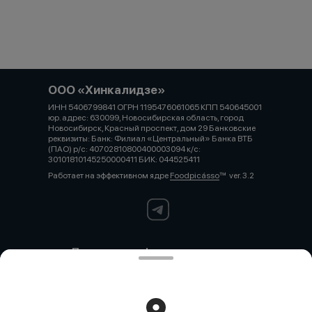
ООО «Хинкалидзе»
ИНН 5406799841 ОГРН 1195476061065 КПП 540645001
юр. адрес: 630099, Новосибирская область, город
Новосибирск, Красный проспект, дом 29 Банковские
реквизиты: Банк: Филиал «Центральный» Банка ВТБ
(ПАО) р/с: 40702810800400003094 к/с:
30101810145250000411 БИК: 044525411
Работает на эффективном ядре
Foodpicásso
ver. 3.2
Политика конфиденциальности
Публичная оферта
Политика конфиденциальности
Новокузнецк