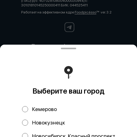
(ПАО) р/с: 40702810800400003094 к/с:
30101810145250000411 БИК: 044525411
Работает на эффективном ядре
Foodpicásso
ver. 3.2
Политика конфиденциальности
Публичная оферта
Политика конфиденциальности
Новокузнецк
Политика конфиденциальности
Кемерово
Выберите ваш город
Политика конфиденциальности
Красный Проспект
Кемерово
Новокузнецк
Акции, скидки, кэшбэк − в нашем приложении!
Новосибирск. Красный проспект