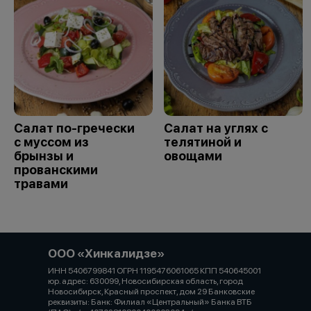
Салат по-гречески
Салат на углях с
с муссом из
телятиной и
брынзы и
овощами
прованскими
травами
ООО «Хинкалидзе»
ИНН 5406799841 ОГРН 1195476061065 КПП 540645001
юр. адрес: 630099, Новосибирская область, город
Новосибирск, Красный проспект, дом 29 Банковские
реквизиты: Банк: Филиал «Центральный» Банка ВТБ