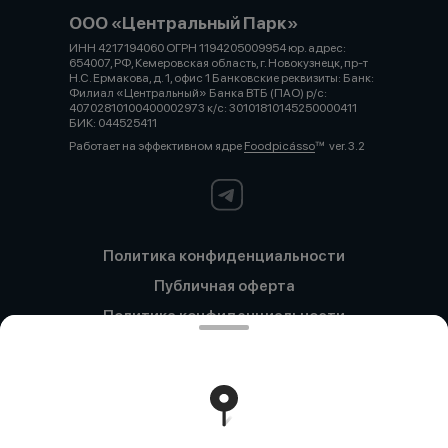
ООО «Центральный Парк»
ИНН 4217194060 ОГРН 1194205009954 юр. адрес:
654007, РФ, Кемеровская область, г. Новокузнецк, пр-т
Н.С. Ермакова, д. 1, офис 1 Банковские реквизиты: Банк:
Филиал «Центральный» Банка ВТБ (ПАО) р/с:
40702810100400002973 к/с: 30101810145250000411
БИК: 044525411
Работает на эффективном ядре
Foodpicásso
ver. 3.2
Политика конфиденциальности
Публичная оферта
Политика конфиденциальности
Новокузнецк
Политика конфиденциальности
Кемерово
Политика конфиденциальности
Красный Проспект