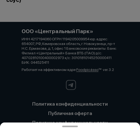
ООО «Центральный Парк»
ИНН 4217194060 ОГРН 1194205009954 юр. адрес:
654007, РФ, Кемеровская область, г. Новокузнецк, пр-т
Н.С. Ермакова, д. 1, офис 1 Банковские реквизиты: Банк:
Филиал «Центральный» Банка ВТБ (ПАО) р/с:
40702810100400002973 к/с: 30101810145250000411
БИК: 044525411
Работает на эффективном ядре
Foodpicásso
ver. 3.2
Политика конфиденциальности
Публичная оферта
Политика конфиденциальности
Новокузнецк
Политика конфиденциальности