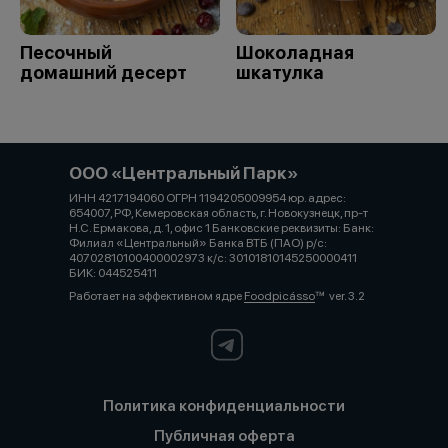
Песочный
Шоколадная
домашний десерт
шкатулка
ООО «Центральный Парк»
ИНН 4217194060 ОГРН 1194205009954 юр. адрес:
654007, РФ, Кемеровская область, г. Новокузнецк, пр-т
Н.С. Ермакова, д. 1, офис 1 Банковские реквизиты: Банк:
Филиал «Центральный» Банка ВТБ (ПАО) р/с:
40702810100400002973 к/с: 30101810145250000411
БИК: 044525411
Работает на эффективном ядре
Foodpicásso
ver. 3.2
Политика конфиденциальности
Публичная оферта