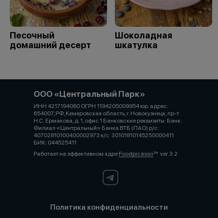
Песочный
Шоколадная
домашний десерт
шкатулка
ООО «Центральный Парк»
ИНН 4217194060 ОГРН 1194205009954 юр. адрес:
654007, РФ, Кемеровская область, г. Новокузнецк, пр-т
Н.С. Ермакова, д. 1, офис 1 Банковские реквизиты: Банк:
Филиал «Центральный» Банка ВТБ (ПАО) р/с:
40702810100400002973 к/с: 30101810145250000411
БИК: 044525411
Работает на эффективном ядре
Foodpicásso
ver. 3.2
Политика конфиденциальности