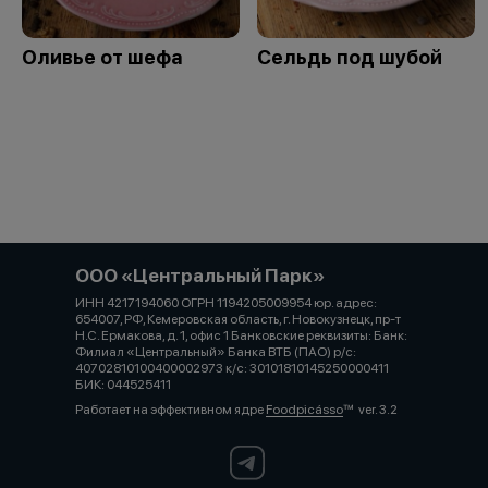
Оливье от шефа
Сельдь под шубой
ООО «Центральный Парк»
ИНН 4217194060 ОГРН 1194205009954 юр. адрес:
654007, РФ, Кемеровская область, г. Новокузнецк, пр-т
Н.С. Ермакова, д. 1, офис 1 Банковские реквизиты: Банк:
Филиал «Центральный» Банка ВТБ (ПАО) р/с:
40702810100400002973 к/с: 30101810145250000411
БИК: 044525411
Работает на эффективном ядре
Foodpicásso
ver. 3.2