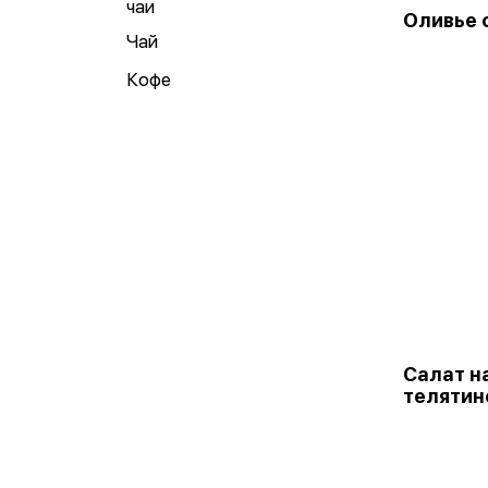
чаи
Оливье 
Чай
Кофе
Салат на
телятин