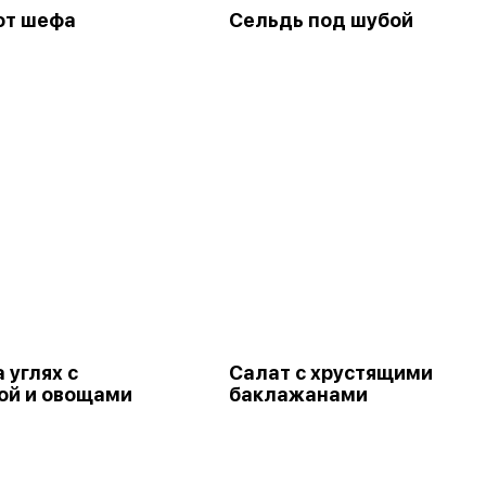
от шефа
Сельдь под шубой
 углях с
Салат с хрустящими
ой и овощами
баклажанами