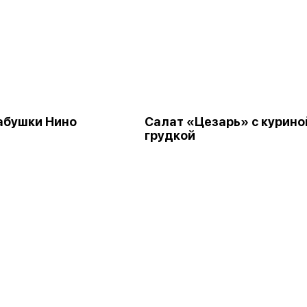
абушки Нино
Салат «Цезарь» с курино
грудкой