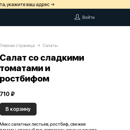
та, укажите ваш адрес →
Войти
Главная страница
Салаты
Салат со сладкими
томатами и
ростбифом
710 ₽
В корзину
Микс салатных листьев, ростбиф, свежие
томаты, красный лук, пармезан, соус на основе