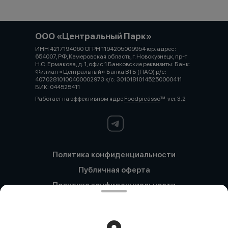
ООО «Центральный Парк»
ИНН 4217194060 ОГРН 1194205009954 юр. адрес:
654007, РФ, Кемеровская область, г. Новокузнецк, пр-т
Н.С. Ермакова, д. 1, офис 1 Банковские реквизиты: Банк:
Филиал «Центральный» Банка ВТБ (ПАО) р/с:
40702810100400002973 к/с: 30101810145250000411
БИК: 044525411
Работает на эффективном ядре
Foodpicásso
ver. 3.2
Политика конфиденциальности
Публичная оферта
Политика конфиденциальности
Новокузнецк
Политика конфиденциальности
Кемерово