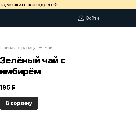
та, укажите ваш адрес →
Войти
Главная страница
Чай
Зелёный чай с
имбирём
195 ₽
В корзину