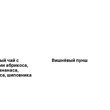
ый чай с
Вишнёвый пунш
ми абрикоса,
ананаса,
са, шиповника