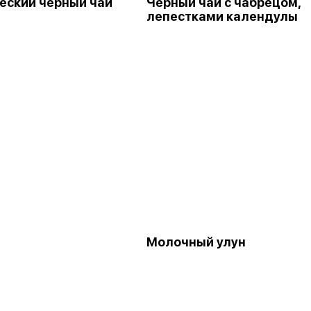
еский чёрный чай
Чёрный чай с чабрецом,
лепестками календулы
Молочный улун