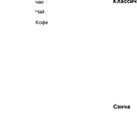
Классич
чаи
Чай
Кофе
Сэнча